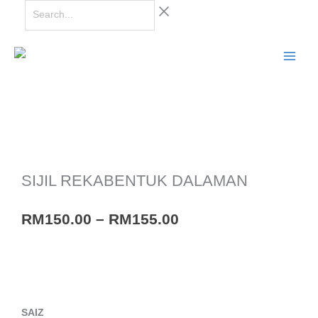
Skip
Search...
to
content
SIJIL REKABENTUK DALAMAN
Price
RM
150.00
–
RM
155.00
range:
RM150.00
through
RM155.00
SIJIL
SAIZ